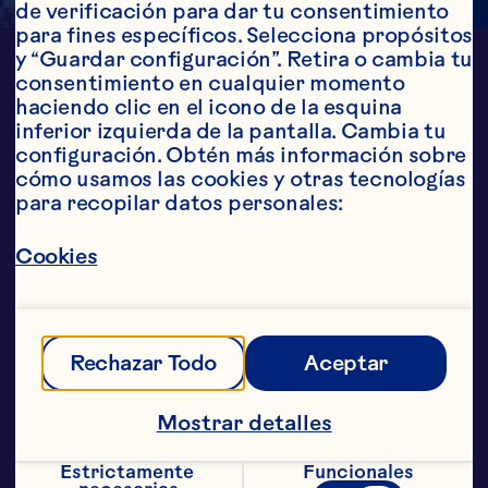
de verificación para dar tu consentimiento 
para fines específicos. Selecciona propósitos 
y “Guardar configuración”. Retira o cambia tu 
consentimiento en cualquier momento 
haciendo clic en el icono de la esquina 
inferior izquierda de la pantalla. Cambia tu 
CONECTAR LAS GRANJAS CON LAS 
configuración. Obtén más información sobre 
FAMILIAS
cómo usamos las cookies y otras tecnologías 
para recopilar datos personales:
“Como cooperativa
Cookies
agrícola y marca
reconocida a nivel
mundial, tenemos una
Rechazar Todo
Aceptar
oportunidad única y
Mostrar detalles
maravillosa de marcar
Estrictamente 
Funcionales