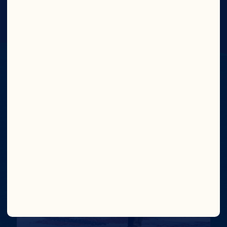
nuestros agricultores propietarios nacen 
mordaces y se vuelven audaces. No es un 
trabajo. Es una forma de vida. Además, les 
apasiona enormemente la cosecha de 
cranberries, para convertirlos en los 
irresistibles sabores que ama Cran Nation.

Conoce A Nuestros Granjeros