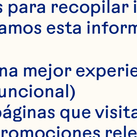
para recopilar 
samos esta infor
na mejor experie
funcional)
áginas que visita
romociones rele