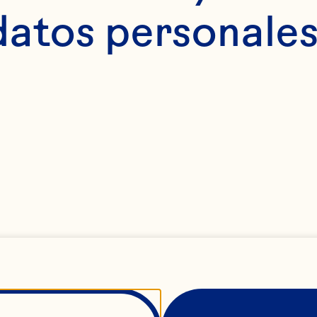
datos personales
rney
Celina
l 
Chief C