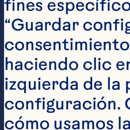
fines específico
“Guardar config
Abigail
consentimiento
Buckwalt
haciendo clic en
President an
izquierda de la 
Learn More
configuración. 
cómo usamos las