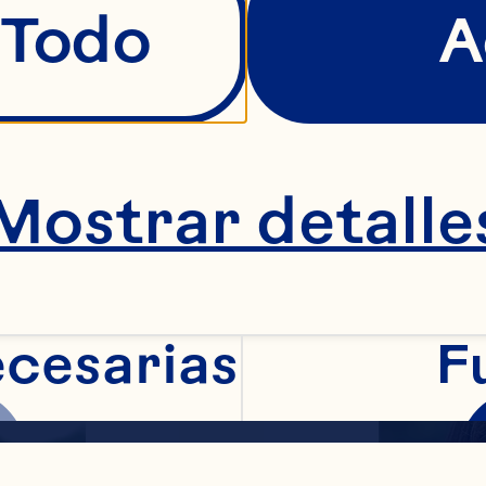
Officer 
 Todo
A
Manager
Internat
Ingredi
Mostrar detalle
Learn 
ecesarias
F