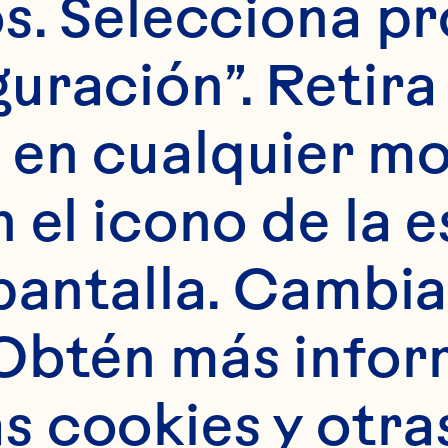
s. Selecciona pr
Chief O
uración”. Retira 
Officer
Learn 
 en cualquier m
er
 el icono de la e
d CEO
pantalla. Cambia 
Obtén más infor
 cookies y otras