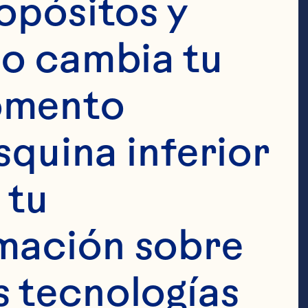
opósitos y 
perating 
o cambia tu 
More
omento 
squina inferior 
tu 
mación sobre 
 tecnologías 