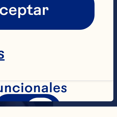
and General 
ceptar
, 
ional & 
ents
s
More
uncionales