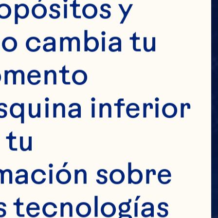
opósitos y 
o cambia tu 
omento 
squina inferior 
tu 
mación sobre 
 tecnologías 