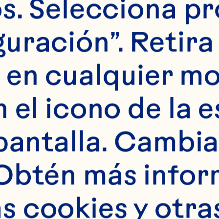
s. Selecciona pr
uración”. Retira 
 en cualquier m
 el icono de la e
pantalla. Cambia 
Obtén más infor
 cookies y otras