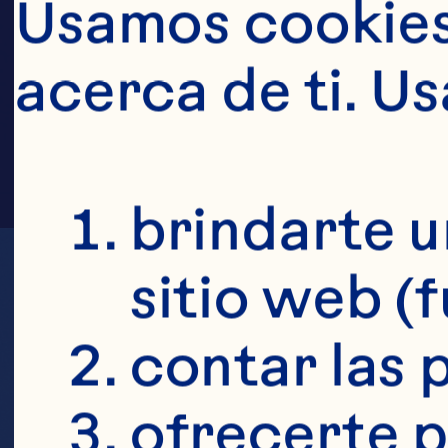
FAM
Usamos cookies 
acerca de ti. U
brindarte u
sitio web (
contar las p
ofrecerte p