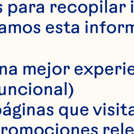
ILIA H
para recopilar 
samos esta infor
na mejor experie
funcional)
áginas que visita
romociones rele