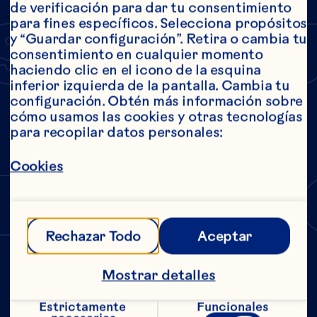
BASE DE JUGO
de verificación para dar tu consentimiento 
SALVA
para fines específicos. Selecciona propósitos 
y “Guardar configuración”. Retira o cambia tu 
consentimiento en cualquier momento 
haciendo clic en el icono de la esquina 
inferior izquierda de la pantalla. Cambia tu 
Y
configuración. Obtén más información sobre 
cómo usamos las cookies y otras tecnologías 
para recopilar datos personales:
FRESC
Cookies
Rechazar Todo
Aceptar
Bebida de cranberry
Mostrar detalles
Estrictamente 
Funcionales