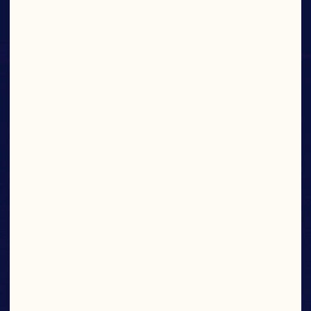
Los cranberries están repletos de cosas útiles 
y saludables para que te sientas poderoso. Son 
ricos en antioxidantes. Así que sí, el cranberry 
puede parecer muy pequeño, pero ofrece 
mucho.

Aprende Más