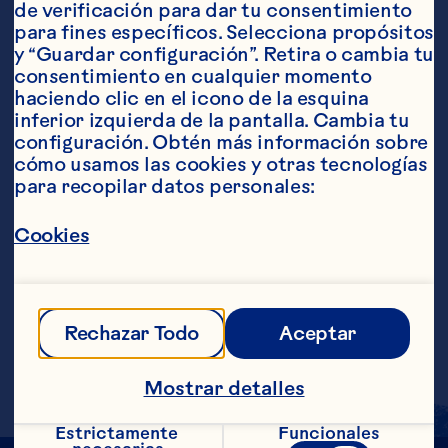
de verificación para dar tu consentimiento 
para fines específicos. Selecciona propósitos 
y “Guardar configuración”. Retira o cambia tu 
consentimiento en cualquier momento 
Ingredientes
haciendo clic en el icono de la esquina 
6 onzas de Bebida de cranberry ½ taza de 
inferior izquierda de la pantalla. Cambia tu 
platanos en rebanadas ½ taza de piña en 
configuración. Obtén más información sobre 
rebanadas o trozos Adorno de piña
Pasos
cómo usamos las cookies y otras tecnologías 
para recopilar datos personales:
Cookies
Poner todos los ingredientes en la 
licuadora, licuar por unos momentos en 
velocidad alta, o hasta que todos los 
ingredientes estén combinados. Servir en 
un vaso largo. Adornar con la orilla de la 
Rechazar Todo
Aceptar
piña. Raciones aproximadas: 1
Mostrar detalles
Estrictamente 
Funcionales