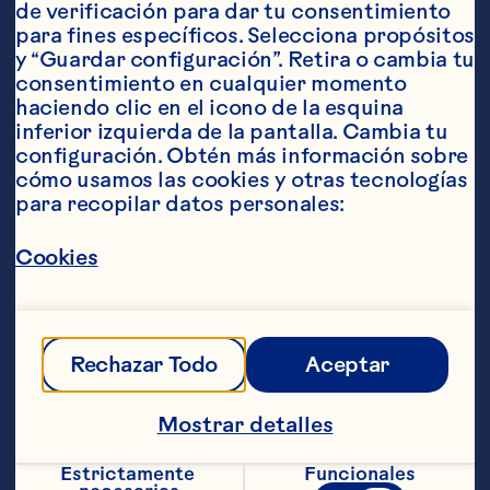
de verificación para dar tu consentimiento 
para fines específicos. Selecciona propósitos 
Ingredientes
y “Guardar configuración”. Retira o cambia tu 
1 taza de manteca vegetal 1 taza de azúcar 
consentimiento en cualquier momento 
1 cucharadita de vainilla 1 huevo 2 tazas de 
haciendo clic en el icono de la esquina 
harina 1 cucharadita de polvo para hornear 
inferior izquierda de la pantalla. Cambia tu 
(levadura) 1/2 cucharadita de sal 1 1/2 tazas de 
configuración. Obtén más información sobre 
Ocean Spray® Craisins® Cranberries 
cómo usamos las cookies y otras tecnologías 
Deshidratados con jugo de cereza 1 1/3 tazas 
para recopilar datos personales:
de pedacitos de chocolate semi-amargo, 
derretidos 1 1/4 tazas de nueces picadas
Pasos
Cookies
Precalentar el horno a 177 ºC (350 ºF). 
Rechazar Todo
Aceptar
Engrasar las bandejas para hornear. 
Revolver con batidora eléctrica la 
manteca vegetal con el azúcar en un bol 
Mostrar detalles
mediano hasta que la mezcla quede 
liviana y esponjosa. Añadir la vainilla y el 
Estrictamente 
Funcionales
huevo; mezclar bien. Mezclar la harina, el 