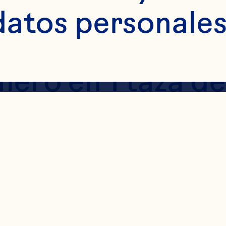
datos personales
e de romero: Rem
ero en 1 taza de
o harías con el t
 cambiado y el s
ente. Agregar 1 t
lver hasta disolv