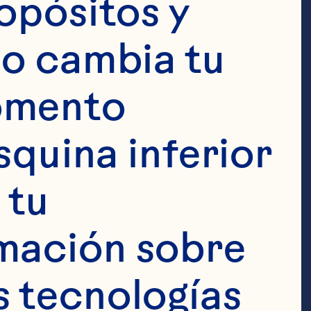
opósitos y 
ción) 22 ml 
o cambia tu 
a de 
omento 
4 ramas de 
squina inferior 
tu 
mación sobre 
 tecnologías 