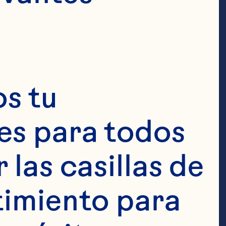
s tu 
s para todos 
las casillas de 
 oz) de jugo 
imiento para 
e simple de 