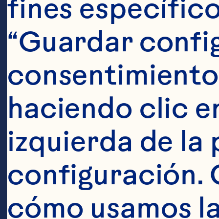
fines específico
romero (instru
“Guardar config
(3/4 onza) de 
consentimiento
cranberry Cerv
haciendo clic en
romero fresc
izquierda de la 
Pasos
configuración. 
cómo usamos las