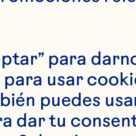
ptar” para darno
para usar cookie
tes
bién puedes usar 
 de vodka 15 ml (1/2
ra dar tu consent
(1/2 onza) de jarab