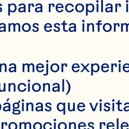
para recopilar 
samos esta infor
na mejor experie
funcional)
áginas que visita
romociones rele