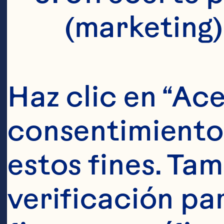
(marketing)
Haz clic en “Ace
consentimiento 
Ingredien
estos fines. Tam
60 ml (2 onzas)
verificación pa
de limón 15 ml 