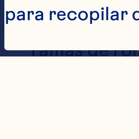
para recopilar 
Jarabe simpl
ramas de rom
Cookies
caliente, com
el color haya
bastante pot
azúcar y revo