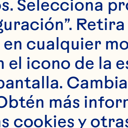
s. Selecciona pr
cciones a continua
uración”. Retira 
Ocean Spray® Bebid
 en cualquier m
eza de jengibre 3-
 el icono de la e
o
pantalla. Cambia 
Obtén más infor
 cookies y otras