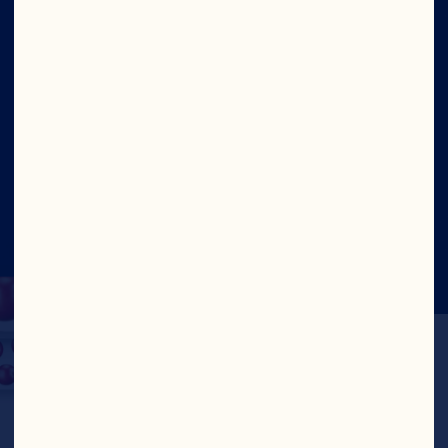
Sitio
Social
©2026 Ocean Spray
Términos de Uso
Legal
Politica de Privacidad
Cookies
Actualizar el consentimiento