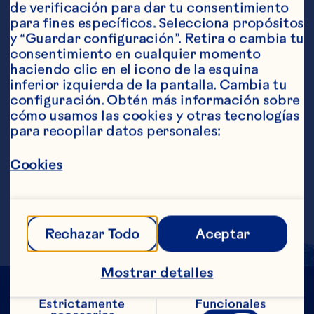
de verificación para dar tu consentimiento 
para fines específicos. Selecciona propósitos 
Ingredientes
y “Guardar configuración”. Retira o cambia tu 
60 ml (2 onzas) de gin 2 cucharadas de jugo de 
consentimiento en cualquier momento 
limón recién exprimido 200 ml (7 onzas) de 
haciendo clic en el icono de la esquina 
Ocean Spray® Bebida de cranberry 60 ml (2 
inferior izquierda de la pantalla. Cambia tu 
onzas) de agua con gas
configuración. Obtén más información sobre 
Pasos
cómo usamos las cookies y otras tecnologías 
para recopilar datos personales:
Combinar el gin y el jugo de limón en un 
Cookies
vaso alto lleno con hielo. Verter en el 
vaso el jugo de cranberry y el agua con 
gas.
Rechazar Todo
Aceptar
Mostrar detalles
Estrictamente 
Funcionales