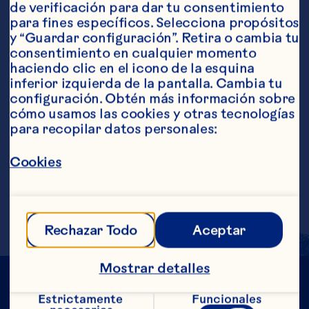
de verificación para dar tu consentimiento 
Ingredientes
para fines específicos. Selecciona propósitos 
3 oz de bebida de cranberry de Ocean Spray® 
y “Guardar configuración”. Retira o cambia tu 
1/3 de manzana roja 6 hojas de albahaca 
consentimiento en cualquier momento 
Azúcar o miel a gusto
Pasos
haciendo clic en el icono de la esquina 
inferior izquierda de la pantalla. Cambia tu 
configuración. Obtén más información sobre 
cómo usamos las cookies y otras tecnologías 
Licuar bebida de cranberry de Ocean 
para recopilar datos personales:
Spray® junto a la albahaca y la manzana. 
Endulzar a gusto. Colar y servir en un 
Cookies
vaso highball con hielo. Decorar con 
limón, manzana y frutos rojos. Raciones 
aproximadas: 1
Rechazar Todo
Aceptar
Mostrar detalles
Estrictamente 
Funcionales