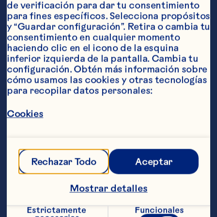
de verificación para dar tu consentimiento 
para fines específicos. Selecciona propósitos 
y “Guardar configuración”. Retira o cambia tu 
consentimiento en cualquier momento 
Ingredientes
haciendo clic en el icono de la esquina 
2 tazas de harina 1/2 taza de azúcar 2 
inferior izquierda de la pantalla. Cambia tu 
cucharaditas de polvo para hornear 1 
configuración. Obtén más información sobre 
cucharadita de sal 1 huevo 1 taza de leche 1/2 
cómo usamos las cookies y otras tecnologías 
taza de aceite 1/2 taza de Ocean Spray® 
para recopilar datos personales:
Craisins® Cranberries Deshidratados 1/2 taza 
de blueberries frescos o congelados 2 
cucharaditas de azúcar
Cookies
Pasos
Precalienta el horno a 205 ºC (400 ºF). 
Rechazar Todo
Aceptar
Enmanteca un molde para 12 muffins, o 
los capacillos de muffins en el molde. 
Mostrar detalles
Mezcla la harina, el azúcar, el polvo de 
hornear y la sal en un bol mediano para 
mezclar. Mezcla los huevos, la leche y el 
Estrictamente 
Funcionales