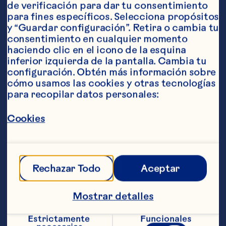
de verificación para dar tu consentimiento 
para fines específicos. Selecciona propósitos 
y “Guardar configuración”. Retira o cambia tu 
consentimiento en cualquier momento 
Ingredientes
haciendo clic en el icono de la esquina 
1 paquete de 425 gramos de costra para pay 
inferior izquierda de la pantalla. Cambia tu 
congelada 1 lata de 600 gramos de relleno de 
configuración. Obtén más información sobre 
manzana para pay 1 taza Craisins® cranberries 
cómo usamos las cookies y otras tecnologías 
deshidratados orginal de Ocean Spray® ¼ taza 
para recopilar datos personales:
de nuez picadas (opcional) 1 cucharada de 
canela 1 cucharada de azúcar
Pasos
Cookies
Calienta el horno a 205 °C, saca la costra 
para pay y aplasta las orillas firmemente. 
Rechazar Todo
Aceptar
Colócala en una molde para pay de 23 
centímetros de diámetro. Combina 
Mostrar detalles
todos los ingredientes en un tazón 
mediano junto con los Craisins® 
Estrictamente 
Funcionales
cranberries deshidratados orginal de 