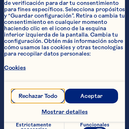
de verificación para dar tu consentimiento 
para fines específicos. Selecciona propósitos 
y “Guardar configuración”. Retira o cambia tu 
consentimiento en cualquier momento 
Ingredientes
haciendo clic en el icono de la esquina 
1 botella de 1.89 litros de bebida de cranberry 
inferior izquierda de la pantalla. Cambia tu 
de Ocean Spray® 1 taza de jugo de naranja 2 
configuración. Obtén más información sobre 
tazas de jugo de limón o agua mineral 
cómo usamos las cookies y otras tecnologías 
Rebanadas de limón y naranja como 
para recopilar datos personales:
decoración
Pasos
Cookies
Mezclar la bebida de cranberry de 
Ocean Spray® y el jugo de naranja en un 
recipiente grande. Antes de servir 
Rechazar Todo
Aceptar
mezclar con el agua mineral. Decorar con 
las rebanadas de limón y naranja. 
Mostrar detalles
Raciones aproximadas: 11
Estrictamente 
Funcionales