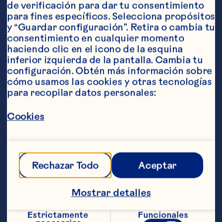
de verificación para dar tu consentimiento 
para fines específicos. Selecciona propósitos 
y “Guardar configuración”. Retira o cambia tu 
consentimiento en cualquier momento 
Ingredientes
haciendo clic en el icono de la esquina 
Condimento: 1 taza de Ocean Spray® Bebida de 
inferior izquierda de la pantalla. Cambia tu 
cranberry 3/4 de taza de Ocean Spray® 
configuración. Obtén más información sobre 
Craisins® cranberries deshidratados sabor 
cómo usamos las cookies y otras tecnologías 
original 1/4 de taza de cebolla bien picada 1 
para recopilar datos personales:
cucharadita de cáscara de naranja 3/4 de 
cucharadita de polvo de cinco 
especias
Adobo: 2 cucharadas de salsa de 
Cookies
soya, 2 cucharadas de jugo de naranja, 1 
cucharadita de miel, 1 filete de salmón de 115 g 
(0,25 libras) y de 1,90 a 3,15 cm (1/4 a 1 1/4 
pulgadas) de grosor.
Pasos
Rechazar Todo
Aceptar
Mostrar detalles
Combina todos los ingredientes del 
condimento en una olla mediana. Cocina 
Estrictamente 
Funcionales