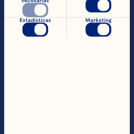
a fuego medio hasta que la mezcla rompa 
necesarias
en hervor, revolviendo ocasionalmente. 
Baja el fuego. Hierve a fuego lento de 6 a 
8 minutos o hasta que la cebolla esté 
Estadísticas
Marketing
tierna y la mezcla se espese. Deja enfriar. 
Mientras tanto, combina la salsa de soya, 
el jugo de naranja y la miel en un plato 
poco profundo de cristal o plástico. 
Mezcla bien. Añade el salmón con la piel 
hacia arriba. Cubre y refrigera durante 
30 minutos. Calienta la parrilla. Engrasa 
cuidadosamente la parrilla y ambas 
superficies internas de la cesta para 
parrillas. Coloca el salmón en la cesta 
para parrillas con la piel hacia abajo; 
unta con adobo el lado de arriba. Tira el 
adobo restante. Cierra y traba la parte 
superior de la cesta para parrillas. 
Coloca la cesta sobre la parrilla con la 
piel del salmón hacia arriba y cubre la 
parrilla. Cocina durante 5 minutos a 