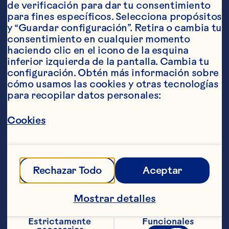
de verificación para dar tu consentimiento 
para fines específicos. Selecciona propósitos 
y “Guardar configuración”. Retira o cambia tu 
consentimiento en cualquier momento 
haciendo clic en el icono de la esquina 
Ingredientes
inferior izquierda de la pantalla. Cambia tu 
1 masa para pay refrigerada a temperatura 
configuración. Obtén más información sobre 
ambiente 1 paquete de 225 gramos de queso 
cómo usamos las cookies y otras tecnologías 
crema suavizado 1/2 taza de queso gorgonzola 
para recopilar datos personales:
en trozos a temperatura ambiente 2 
cucharadas de leche 1 huevo ligeramente 
Cookies
batido 2/3 de taza de Craisins® cranberries 
deshidratados orginal de Ocean Spray® 2 
cucharadas de cebolla picada 2 cucharadas de 
nueces picadas
Pasos
Rechazar Todo
Aceptar
Mostrar detalles
Calienta el horno a 230 °C. Siguiendo las 
instrucciones del paquete coloca la base 
Estrictamente 
Funcionales
del pay sobre un molde de 22 