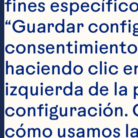
fines específico
“Guardar config
consentimiento
Ingredien
haciendo clic en
Triangulitos 1 
izquierda de la 
para cocinar ¼
configuración. 
cucharaditas 
cucharadita de
cómo usamos las