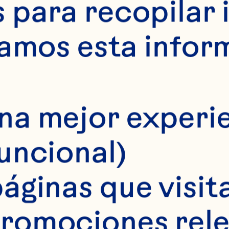
para recopilar 
SPRAY
samos esta infor
na mejor experie
funcional)
áginas que visita
romociones rele